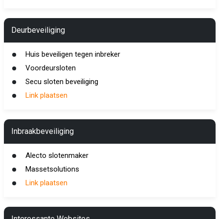
Deurbeveiliging
Huis beveiligen tegen inbreker
Voordeursloten
Secu sloten beveiliging
Link plaatsen
Inbraakbeveiliging
Alecto slotenmaker
Massetsolutions
Link plaatsen
Interessante Websites